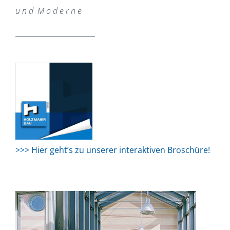
u n d M o d e r n e
>>> Hier geht’s zu unserer interaktiven Broschüre!