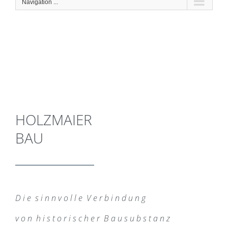
Navigation ...
HOLZMAIER
BAU
D i e s i n n v o l l e V e r b i n d u n g
v o n h i s t o r i s c h e r B a u s u b s t a n z