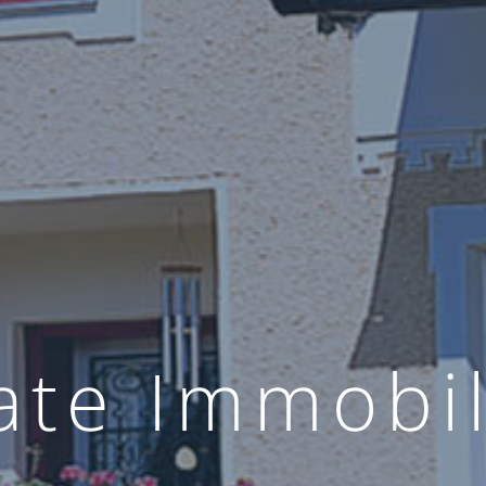
a
t
e
I
m
m
o
b
i