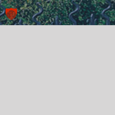
BAUEN IM BE
Sie wollen Ihre privaten Immobilien technisch 
um für die Anforderungen der Zukunft gerüstet
Auch privat genutzte Immobilien müssen di