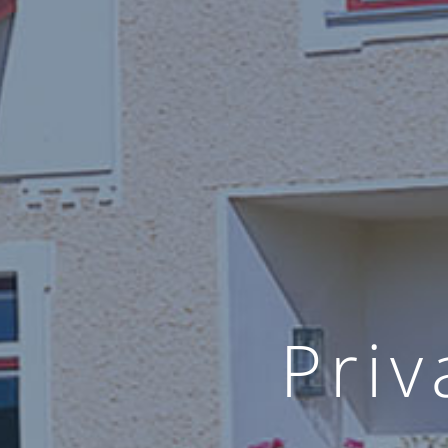
P
r
i
v