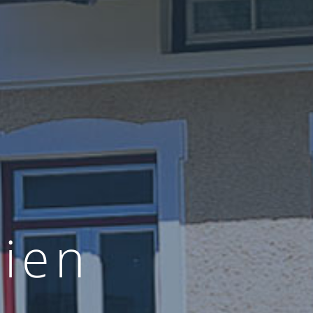
l
i
e
n