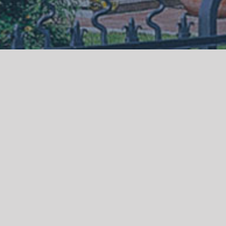
STAND
und optisch sanieren,
 zu sein?
e jeweils aktuellen Forderungen der zuständigen